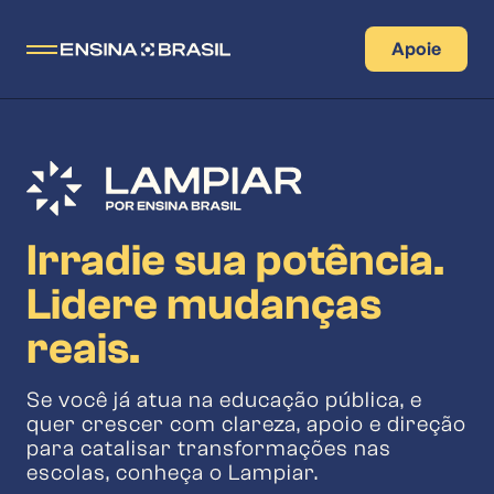
Skip to content
Apoie
Homepage
Sobre Nós
Irradie sua potência.
História
Nossos Programas
O que fazemos
Impulso
Blog
Lidere mudanças
Nossa Equipe
Lampiar
Transparência
reais.
Trainee Ensina
Quero Ensina
Rede de Lideranças Ensina Brasil
Fale Conosco
Se você já atua na educação pública, e
quer crescer com clareza, apoio e direção
para catalisar transformações nas
escolas, conheça o Lampiar.