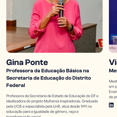
Gina Ponte
V
Professora da Educação Básica na
Me
Secretaria de Educação do Distrito
Mest
Federal
em p
Ensi
Professora da Secretaria de Estado de Educação do DF e
de p
idealizadora do projeto Mulheres Inspiradoras. Graduada
pela UCB e especialista pela UnB, atua desde 1991 na
educação para a igualdade de gênero, raça e
transformação social.