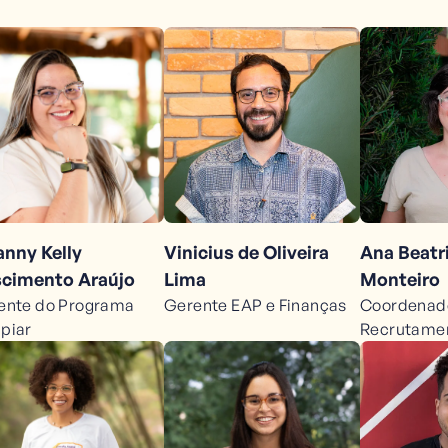
anny Kelly
Vinicius de Oliveira
Ana Beatr
cimento Araújo
Lima
Monteiro
ente do Programa
Gerente EAP e Finanças
Coordenad
piar
Recrutamen