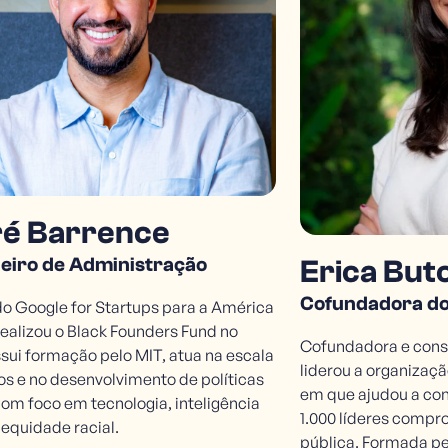
é Barrence
eiro de Administração
Erica But
Cofundadora do
do Google for Startups para a América
dealizou o Black Founders Fund no
Cofundadora e conse
ssui formação pelo MIT, atua na escala
liderou a organizaçã
os e no desenvolvimento de políticas
em que ajudou a con
com foco em tecnologia, inteligência
1.000 líderes comp
e equidade racial.
pública. Formada p