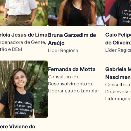
rícia Jesus de Lima
Caio Feli
Bruna Garzedim de
rdenadora de Gente,
de Oliveir
Araújo
tão e DE&I
Líder Regio
Líder Regional
Fernanda da Motta
Gabriela 
Consultora de
Nascimen
Desenvolvimento de
Consultora
Lideranças do Lampiar
Desenvolvi
Lideranças
ere Viviane do