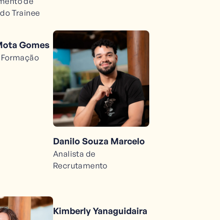
mento de
 do Trainee
 Mota Gomes
e Formação
Danilo Souza Marcelo
Analista de
Recrutamento
Kimberly Yanaguidaira