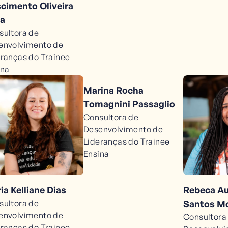
cimento Oliveira
va
sultora de
envolvimento de
eranças do Trainee
ina
Marina Rocha
Tomagnini Passaglio
Consultora de
Desenvolvimento de
Lideranças do Trainee
Ensina
ia Kelliane Dias
Rebeca A
sultora de
Santos Mo
envolvimento de
Consultora
eranças do Trainee