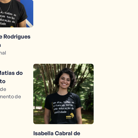
pe Rodrigues
a
nal
Matias do
to
 de
mento de
Isabella Cabral de