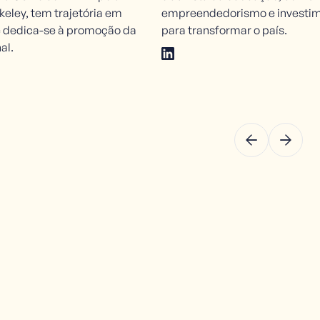
keley, tem trajetória em
empreendedorismo e investim
 dedica-se à promoção da
para transformar o país.
al.