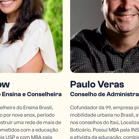
R. Fidalga, 593
Vila Madalena, São Paulo - SP | 05432-070
ow
Paulo Veras
 Ensina e Conselheira
Conselho de Administr
lheira do Ensina Brasil,
Cofundador da 99, empresa p
o por nove anos, período
mobilidade urbana no Brasil, 
struir uma rede de mais de
nos conselhos do Itaú, Localiz
rometidos com a educação
Boticário. Possui MBA pela INS
ela USP e com MBA pela
e ativista da educação, combi