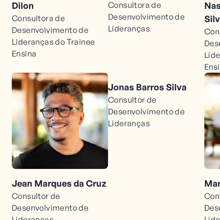
Dilon
Consultora de
Nas
Desenvolvimento de
Consultora de
Sil
Lideranças
Desenvolvimento de
Con
Lideranças do Trainee
Des
Ensina
Lid
Ens
Jonas Barros Silva
Consultor de
Desenvolvimento de
Lideranças
Jean Marques da Cruz
Mar
Consultor de
Con
Desenvolvimento de
Des
Lideranças
Lid