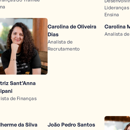
Desenvolvi
ina
Lideranças
Ensina
Carolina de Oliveira
Carolina
Dias
Analista d
Analista de
Recrutamento
triz Sant’Anna
ipani
ista de Finanças
lherme da Silva
João Pedro Santos