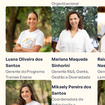
Organizacional
Luana Oliveira dos
Mariana Maqueda
Rai
Santos
Sinhorini
Nas
Gerente do Programa
Gerente R&S, Gente,
Ger
Trainee Ensina
Gestão e Diversidade
Lam
Mikaely Pereira dos
Santos
Coordenadora de
Articulação e