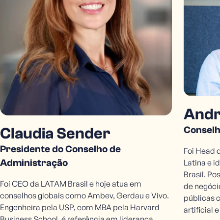
Fale Conosco
Andr
Conselh
Claudia Sender
Presidente do Conselho de
Foi Head 
Administração
Latina e i
Brasil. Po
Foi CEO da LATAM Brasil e hoje atua em
de negóci
conselhos globais como Ambev, Gerdau e Vivo.
públicas 
Engenheira pela USP, com MBA pela Harvard
artificial 
Business School, é referência em liderança,